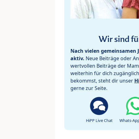
Wir sind fü
Nach vielen gemeinsamen J
aktiv.
Neue Beiträge oder Ant
wertvollen Beiträge der Mam
weiterhin für dich zugänglic
bekommst, steht dir unser
H
gerne zur Seite.
HiPP Live Chat
Whats-App