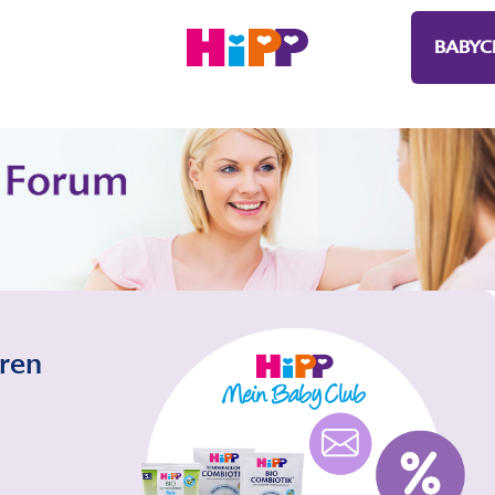
BABYC
eren