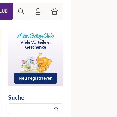
Suche
HiPP Mein Babyclub
Warenkorb
LUB
Viele Vorteile &
Geschenke
Neu registrieren
Suche
Suche