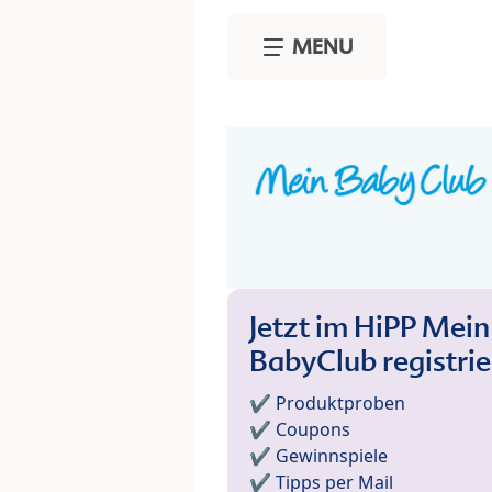
Skip to main content
MENU
Jetzt im HiPP Mein
BabyClub registri
✔️ Produktproben
✔️ Coupons
✔️ Gewinnspiele
✔️ Tipps per Mail