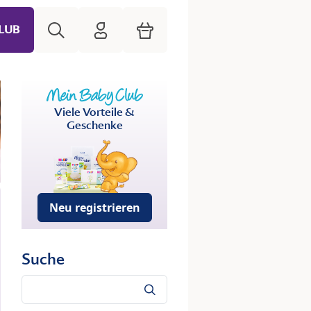
Suche
HiPP Mein Babyclub
Warenkorb
LUB
Viele Vorteile &
Geschenke
Neu registrieren
Suche
Suche