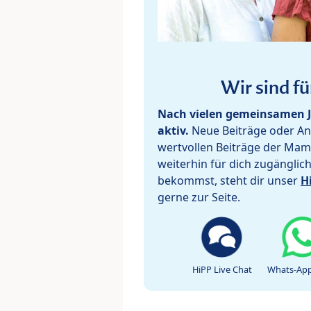
Wir sind fü
Nach vielen gemeinsamen J
aktiv.
Neue Beiträge oder Ant
wertvollen Beiträge der Mam
weiterhin für dich zugänglic
bekommst, steht dir unser
H
gerne zur Seite.
HiPP Live Chat
Whats-App