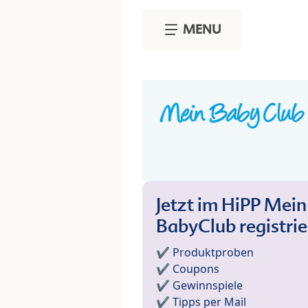
Skip to main content
MENU
Jetzt im HiPP Mein
BabyClub registri
✔️ Produktproben
✔️ Coupons
✔️ Gewinnspiele
✔️ Tipps per Mail