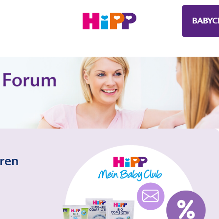
BABYC
eren