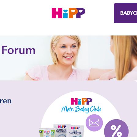
BABYC
eren