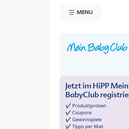
Skip to main content
MENU
Jetzt im HiPP Mein
BabyClub registri
✔️ Produktproben
✔️ Coupons
✔️ Gewinnspiele
✔️ Tipps per Mail