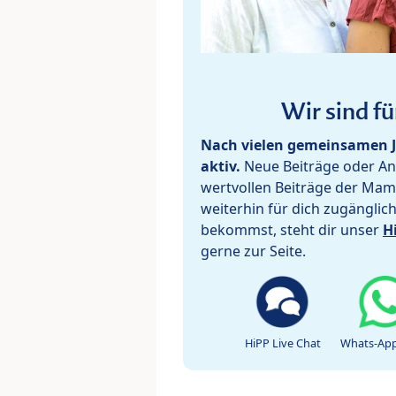
Wir sind fü
Nach vielen gemeinsamen J
aktiv.
Neue Beiträge oder Ant
wertvollen Beiträge der Mam
weiterhin für dich zugänglic
bekommst, steht dir unser
H
gerne zur Seite.
HiPP Live Chat
Whats-App