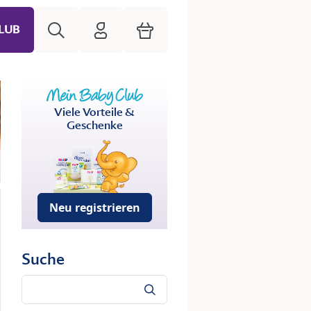
Suche
HiPP Mein Babyclub
Warenkorb
LUB
Viele Vorteile &
Geschenke
Neu registrieren
Suche
Suche