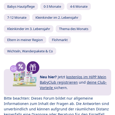
Babys Hautpflege
0-3 Monate
4-6 Monate
7-12 Monate
Kleinkinder im 2. Lebensjahr
Kleinkinder im 3. Lebensjahr
Thema des Monats
Eltern in meiner Region
Flohmarkt
Wichteln, Wanderpakete & Co
Neu hier?
Jetzt
kostenlos im HiPP Mein
BabyClub registrieren
und
deine Club-
Vorteile
sichern.
Bitte beachten: Dieses Forum bildet nur allgemeine
Informationen zum Inhalt der Fragen ab. Die Antworten sind
unverbindlich und können aufgrund der räumlichen Distanz
keinesfalls eine Diagnose oder Beratung für den Einzelfall