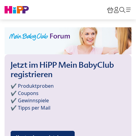
Skip to main content
Warenkor
HiPP M
Such
Jetzt im HiPP Mein BabyClub
registrieren
✔️ Produktproben
✔️ Coupons
✔️ Gewinnspiele
✔️ Tipps per Mail