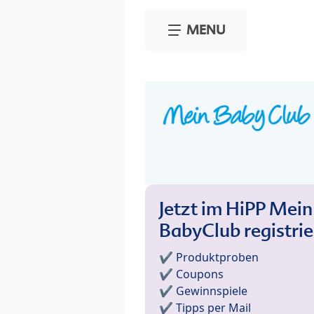
Skip to main content
MENU
Jetzt im HiPP Mein
BabyClub registri
✔️ Produktproben
✔️ Coupons
✔️ Gewinnspiele
✔️ Tipps per Mail