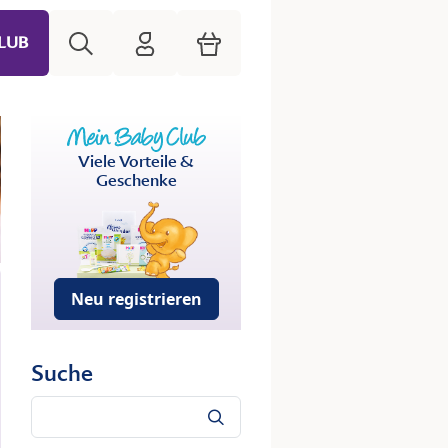
Suche
HiPP Mein Babyclub
Warenkorb
LUB
Viele Vorteile &
Geschenke
Neu registrieren
Suche
Suche