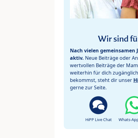
Wir sind fü
Nach vielen gemeinsamen J
aktiv.
Neue Beiträge oder Ant
wertvollen Beiträge der Mam
weiterhin für dich zugänglic
bekommst, steht dir unser
H
gerne zur Seite.
HiPP Live Chat
Whats-App