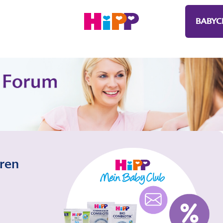
BABYC
eren