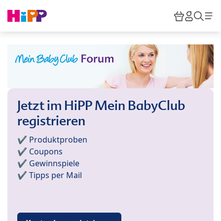
Skip to main content
Warenkor
HiPP M
Such
Jetzt im HiPP Mein BabyClub
registrieren
✔️ Produktproben
✔️ Coupons
✔️ Gewinnspiele
✔️ Tipps per Mail