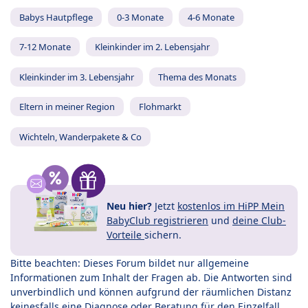
Babys Hautpflege
0-3 Monate
4-6 Monate
7-12 Monate
Kleinkinder im 2. Lebensjahr
Kleinkinder im 3. Lebensjahr
Thema des Monats
Eltern in meiner Region
Flohmarkt
Wichteln, Wanderpakete & Co
Neu hier?
Jetzt
kostenlos im HiPP Mein
BabyClub registrieren
und
deine Club-
Vorteile
sichern.
Bitte beachten: Dieses Forum bildet nur allgemeine
Informationen zum Inhalt der Fragen ab. Die Antworten sind
unverbindlich und können aufgrund der räumlichen Distanz
keinesfalls eine Diagnose oder Beratung für den Einzelfall