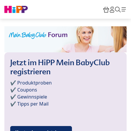
Skip to main content
Warenkor
HiPP M
Such
Jetzt im HiPP Mein BabyClub
registrieren
✔️ Produktproben
✔️ Coupons
✔️ Gewinnspiele
✔️ Tipps per Mail