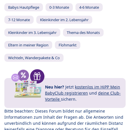
Babys Hautpflege
0-3 Monate
4-6 Monate
7-12 Monate
Kleinkinder im 2. Lebensjahr
Kleinkinder im 3. Lebensjahr
Thema des Monats
Eltern in meiner Region
Flohmarkt
Wichteln, Wanderpakete & Co
Neu hier?
Jetzt
kostenlos im HiPP Mein
BabyClub registrieren
und
deine Club-
Vorteile
sichern.
Bitte beachten: Dieses Forum bildet nur allgemeine
Informationen zum Inhalt der Fragen ab. Die Antworten sind
unverbindlich und können aufgrund der räumlichen Distanz
keinesfalls eine Diagnose oder Beratung für den Einzelfall