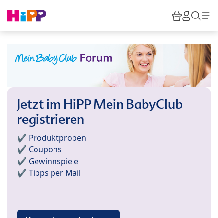
Skip to main content
Warenkor
HiPP M
Such
Jetzt im HiPP Mein BabyClub
registrieren
✔️ Produktproben
✔️ Coupons
✔️ Gewinnspiele
✔️ Tipps per Mail