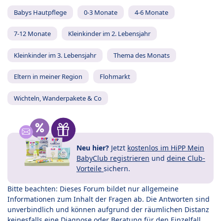
Babys Hautpflege
0-3 Monate
4-6 Monate
7-12 Monate
Kleinkinder im 2. Lebensjahr
Kleinkinder im 3. Lebensjahr
Thema des Monats
Eltern in meiner Region
Flohmarkt
Wichteln, Wanderpakete & Co
Neu hier?
Jetzt
kostenlos im HiPP Mein
BabyClub registrieren
und
deine Club-
Vorteile
sichern.
Bitte beachten: Dieses Forum bildet nur allgemeine
Informationen zum Inhalt der Fragen ab. Die Antworten sind
unverbindlich und können aufgrund der räumlichen Distanz
keinesfalls eine Diagnose oder Beratung für den Einzelfall