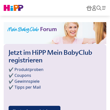
Skip to main content
Warenkor
HiPP M
Such
Jetzt im HiPP Mein BabyClub
registrieren
✔️ Produktproben
✔️ Coupons
✔️ Gewinnspiele
✔️ Tipps per Mail