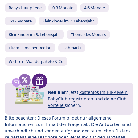
Babys Hautpflege
0-3 Monate
4-6 Monate
7-12 Monate
Kleinkinder im 2. Lebensjahr
Kleinkinder im 3. Lebensjahr
Thema des Monats
Eltern in meiner Region
Flohmarkt
Wichteln, Wanderpakete & Co
Neu hier?
Jetzt
kostenlos im HiPP Mein
BabyClub registrieren
und
deine Club-
Vorteile
sichern.
Bitte beachten: Dieses Forum bildet nur allgemeine
Informationen zum Inhalt der Fragen ab. Die Antworten sind
unverbindlich und können aufgrund der räumlichen Distanz
keinesfalls eine Diagnose oder Beratung für den Einzelfall