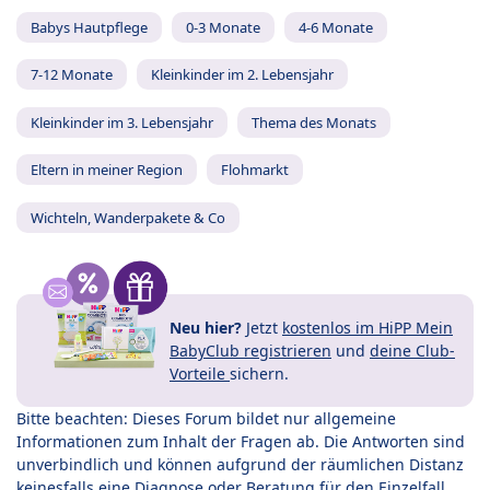
Babys Hautpflege
0-3 Monate
4-6 Monate
7-12 Monate
Kleinkinder im 2. Lebensjahr
Kleinkinder im 3. Lebensjahr
Thema des Monats
Eltern in meiner Region
Flohmarkt
Wichteln, Wanderpakete & Co
Neu hier?
Jetzt
kostenlos im HiPP Mein
BabyClub registrieren
und
deine Club-
Vorteile
sichern.
Bitte beachten: Dieses Forum bildet nur allgemeine
Informationen zum Inhalt der Fragen ab. Die Antworten sind
unverbindlich und können aufgrund der räumlichen Distanz
keinesfalls eine Diagnose oder Beratung für den Einzelfall