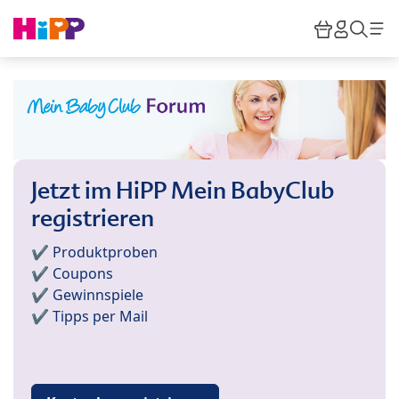
Skip to main content
Warenkor
HiPP M
Such
Jetzt im HiPP Mein BabyClub
registrieren
✔️ Produktproben
✔️ Coupons
✔️ Gewinnspiele
✔️ Tipps per Mail