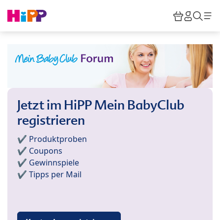
Skip to main content
Warenkor
HiPP M
Such
Jetzt im HiPP Mein BabyClub
registrieren
✔️ Produktproben
✔️ Coupons
✔️ Gewinnspiele
✔️ Tipps per Mail