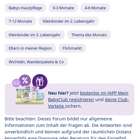
Babys Hautpflege
0-3 Monate
4-6 Monate
7-12 Monate
Kleinkinder im 2. Lebensjahr
Kleinkinder im 3. Lebensjahr
Thema des Monats
Eltern in meiner Region
Flohmarkt
Wichteln, Wanderpakete & Co
Neu hier?
Jetzt
kostenlos im HiPP Mein
BabyClub registrieren
und
deine Club-
Vorteile
sichern.
Bitte beachten: Dieses Forum bildet nur allgemeine
Informationen zum Inhalt der Fragen ab. Die Antworten sind
unverbindlich und können aufgrund der räumlichen Distanz
keinesfalls eine Diagnose oder Beratung für den Einzelfall