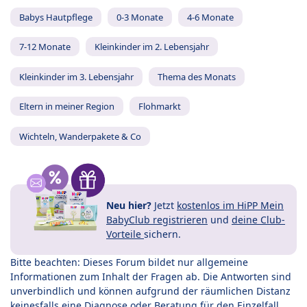
Babys Hautpflege
0-3 Monate
4-6 Monate
7-12 Monate
Kleinkinder im 2. Lebensjahr
Kleinkinder im 3. Lebensjahr
Thema des Monats
Eltern in meiner Region
Flohmarkt
Wichteln, Wanderpakete & Co
Neu hier?
Jetzt
kostenlos im HiPP Mein
BabyClub registrieren
und
deine Club-
Vorteile
sichern.
Bitte beachten: Dieses Forum bildet nur allgemeine
Informationen zum Inhalt der Fragen ab. Die Antworten sind
unverbindlich und können aufgrund der räumlichen Distanz
keinesfalls eine Diagnose oder Beratung für den Einzelfall