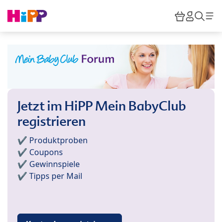
Skip to main content
Warenkor
HiPP M
Such
Jetzt im HiPP Mein BabyClub
registrieren
✔️ Produktproben
✔️ Coupons
✔️ Gewinnspiele
✔️ Tipps per Mail