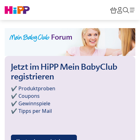
Skip to main content
Warenkor
HiPP M
Such
Jetzt im HiPP Mein BabyClub
registrieren
✔️ Produktproben
✔️ Coupons
✔️ Gewinnspiele
✔️ Tipps per Mail