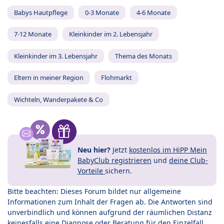
Babys Hautpflege
0-3 Monate
4-6 Monate
7-12 Monate
Kleinkinder im 2. Lebensjahr
Kleinkinder im 3. Lebensjahr
Thema des Monats
Eltern in meiner Region
Flohmarkt
Wichteln, Wanderpakete & Co
Neu hier?
Jetzt
kostenlos im HiPP Mein
BabyClub registrieren
und
deine Club-
Vorteile
sichern.
Bitte beachten: Dieses Forum bildet nur allgemeine
Informationen zum Inhalt der Fragen ab. Die Antworten sind
unverbindlich und können aufgrund der räumlichen Distanz
keinesfalls eine Diagnose oder Beratung für den Einzelfall