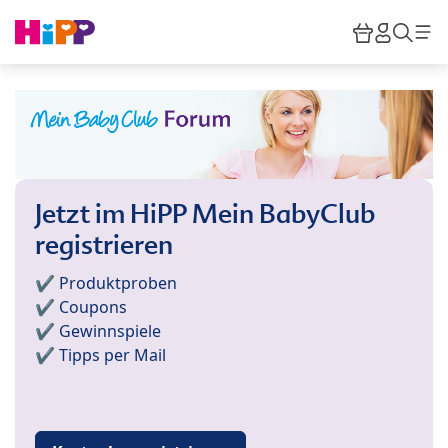
Skip to main content
Warenkor
HiPP M
Such
Jetzt im HiPP Mein BabyClub
registrieren
✔️ Produktproben
✔️ Coupons
✔️ Gewinnspiele
✔️ Tipps per Mail