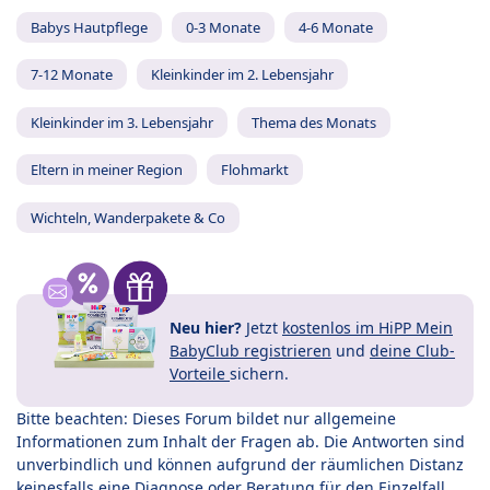
Babys Hautpflege
0-3 Monate
4-6 Monate
7-12 Monate
Kleinkinder im 2. Lebensjahr
Kleinkinder im 3. Lebensjahr
Thema des Monats
Eltern in meiner Region
Flohmarkt
Wichteln, Wanderpakete & Co
Neu hier?
Jetzt
kostenlos im HiPP Mein
BabyClub registrieren
und
deine Club-
Vorteile
sichern.
Bitte beachten: Dieses Forum bildet nur allgemeine
Informationen zum Inhalt der Fragen ab. Die Antworten sind
unverbindlich und können aufgrund der räumlichen Distanz
keinesfalls eine Diagnose oder Beratung für den Einzelfall