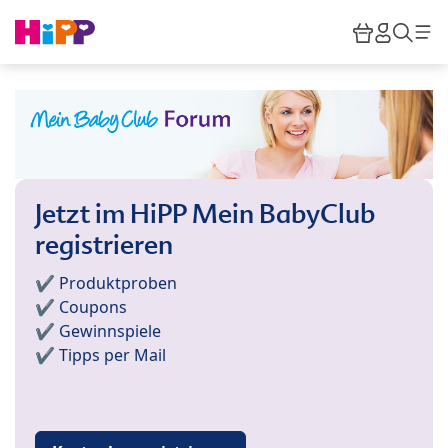
Skip to main content
Warenkor
HiPP M
Such
Jetzt im HiPP Mein BabyClub
registrieren
✔️ Produktproben
✔️ Coupons
✔️ Gewinnspiele
✔️ Tipps per Mail