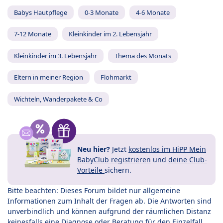
Babys Hautpflege
0-3 Monate
4-6 Monate
7-12 Monate
Kleinkinder im 2. Lebensjahr
Kleinkinder im 3. Lebensjahr
Thema des Monats
Eltern in meiner Region
Flohmarkt
Wichteln, Wanderpakete & Co
Neu hier?
Jetzt
kostenlos im HiPP Mein
BabyClub registrieren
und
deine Club-
Vorteile
sichern.
Bitte beachten: Dieses Forum bildet nur allgemeine
Informationen zum Inhalt der Fragen ab. Die Antworten sind
unverbindlich und können aufgrund der räumlichen Distanz
keinesfalls eine Diagnose oder Beratung für den Einzelfall