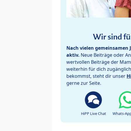
Wir sind fü
Nach vielen gemeinsamen J
aktiv.
Neue Beiträge oder Ant
wertvollen Beiträge der Mam
weiterhin für dich zugänglic
bekommst, steht dir unser
H
gerne zur Seite.
HiPP Live Chat
Whats-App