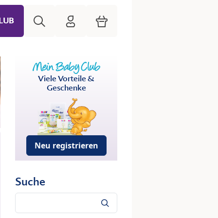
Suche
HiPP Mein Babyclub
Warenkorb
LUB
Viele Vorteile &
Geschenke
Neu registrieren
Suche
Suche