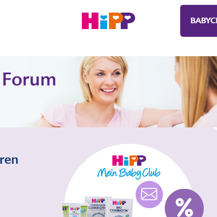
BABYC
eren