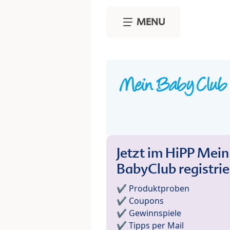
Skip to main content
MENU
Jetzt im HiPP Mein
BabyClub registri
✔️ Produktproben
✔️ Coupons
✔️ Gewinnspiele
✔️ Tipps per Mail