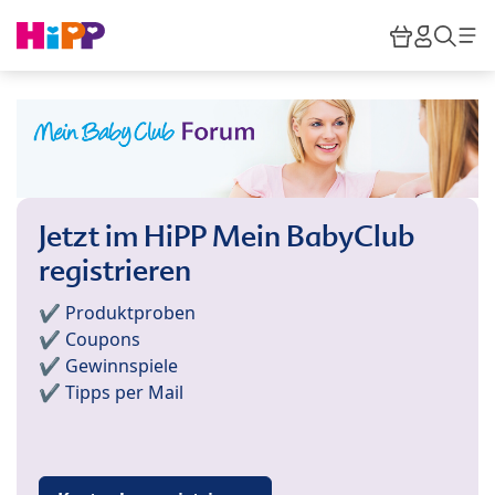
Skip to main content
Warenkor
HiPP M
Such
Jetzt im HiPP Mein BabyClub
registrieren
✔️ Produktproben
✔️ Coupons
✔️ Gewinnspiele
✔️ Tipps per Mail