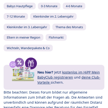
Babys Hautpflege
0-3 Monate
4-6 Monate
7-12 Monate
Kleinkinder im 2. Lebensjahr
Kleinkinder im 3. Lebensjahr
Thema des Monats
Eltern in meiner Region
Flohmarkt
Wichteln, Wanderpakete & Co
Neu hier?
Jetzt
kostenlos im HiPP Mein
BabyClub registrieren
und
deine Club-
Vorteile
sichern.
Bitte beachten: Dieses Forum bildet nur allgemeine
Informationen zum Inhalt der Fragen ab. Die Antworten sind
unverbindlich und können aufgrund der räumlichen Distanz
keinesfalls eine Diagnose oder Beratung für den Einzelfall