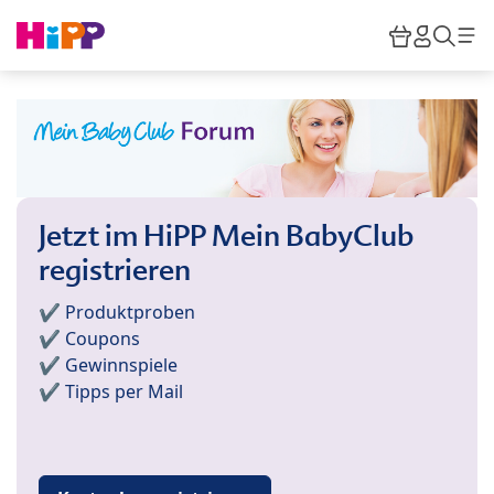
Skip to main content
Warenkor
HiPP M
Such
Jetzt im HiPP Mein BabyClub
registrieren
✔️ Produktproben
✔️ Coupons
✔️ Gewinnspiele
✔️ Tipps per Mail