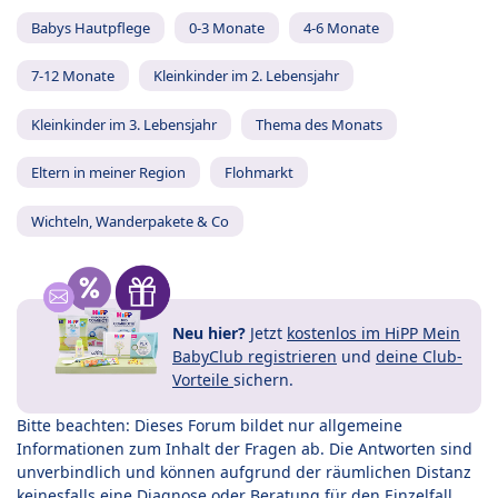
Babys Hautpflege
0-3 Monate
4-6 Monate
7-12 Monate
Kleinkinder im 2. Lebensjahr
Kleinkinder im 3. Lebensjahr
Thema des Monats
Eltern in meiner Region
Flohmarkt
Wichteln, Wanderpakete & Co
Neu hier?
Jetzt
kostenlos im HiPP Mein
BabyClub registrieren
und
deine Club-
Vorteile
sichern.
Bitte beachten: Dieses Forum bildet nur allgemeine
Informationen zum Inhalt der Fragen ab. Die Antworten sind
unverbindlich und können aufgrund der räumlichen Distanz
keinesfalls eine Diagnose oder Beratung für den Einzelfall