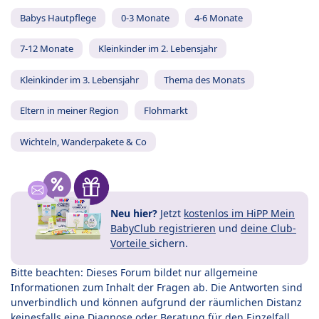
Babys Hautpflege
0-3 Monate
4-6 Monate
7-12 Monate
Kleinkinder im 2. Lebensjahr
Kleinkinder im 3. Lebensjahr
Thema des Monats
Eltern in meiner Region
Flohmarkt
Wichteln, Wanderpakete & Co
Neu hier?
Jetzt
kostenlos im HiPP Mein
BabyClub registrieren
und
deine Club-
Vorteile
sichern.
Bitte beachten: Dieses Forum bildet nur allgemeine
Informationen zum Inhalt der Fragen ab. Die Antworten sind
unverbindlich und können aufgrund der räumlichen Distanz
keinesfalls eine Diagnose oder Beratung für den Einzelfall