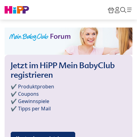
Skip to main content
Warenkor
HiPP M
Such
Jetzt im HiPP Mein BabyClub
registrieren
✔️ Produktproben
✔️ Coupons
✔️ Gewinnspiele
✔️ Tipps per Mail