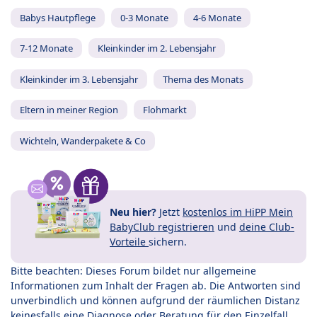
Babys Hautpflege
0-3 Monate
4-6 Monate
7-12 Monate
Kleinkinder im 2. Lebensjahr
Kleinkinder im 3. Lebensjahr
Thema des Monats
Eltern in meiner Region
Flohmarkt
Wichteln, Wanderpakete & Co
Neu hier?
Jetzt
kostenlos im HiPP Mein
BabyClub registrieren
und
deine Club-
Vorteile
sichern.
Bitte beachten: Dieses Forum bildet nur allgemeine
Informationen zum Inhalt der Fragen ab. Die Antworten sind
unverbindlich und können aufgrund der räumlichen Distanz
keinesfalls eine Diagnose oder Beratung für den Einzelfall