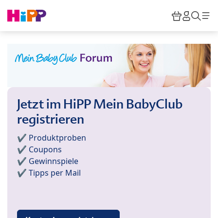
Skip to main content
Warenkor
HiPP M
Such
Jetzt im HiPP Mein BabyClub
registrieren
✔️ Produktproben
✔️ Coupons
✔️ Gewinnspiele
✔️ Tipps per Mail