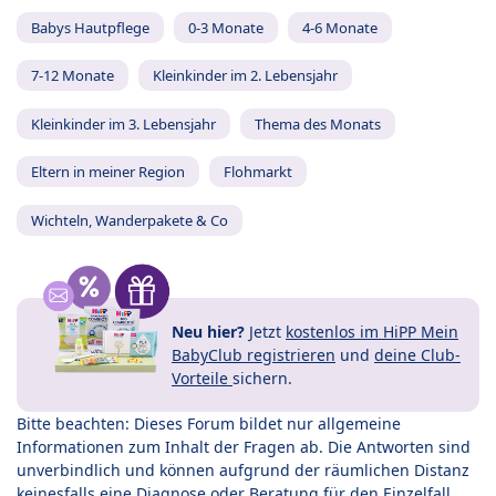
Babys Hautpflege
0-3 Monate
4-6 Monate
7-12 Monate
Kleinkinder im 2. Lebensjahr
Kleinkinder im 3. Lebensjahr
Thema des Monats
Eltern in meiner Region
Flohmarkt
Wichteln, Wanderpakete & Co
Neu hier?
Jetzt
kostenlos im HiPP Mein
BabyClub registrieren
und
deine Club-
Vorteile
sichern.
Bitte beachten: Dieses Forum bildet nur allgemeine
Informationen zum Inhalt der Fragen ab. Die Antworten sind
unverbindlich und können aufgrund der räumlichen Distanz
keinesfalls eine Diagnose oder Beratung für den Einzelfall