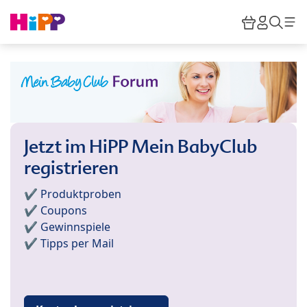
Skip to main content
Warenkor
HiPP M
Such
Jetzt im HiPP Mein BabyClub
registrieren
✔️ Produktproben
✔️ Coupons
✔️ Gewinnspiele
✔️ Tipps per Mail