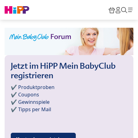
Skip to main content
Warenkor
HiPP M
Such
Jetzt im HiPP Mein BabyClub
registrieren
✔️ Produktproben
✔️ Coupons
✔️ Gewinnspiele
✔️ Tipps per Mail