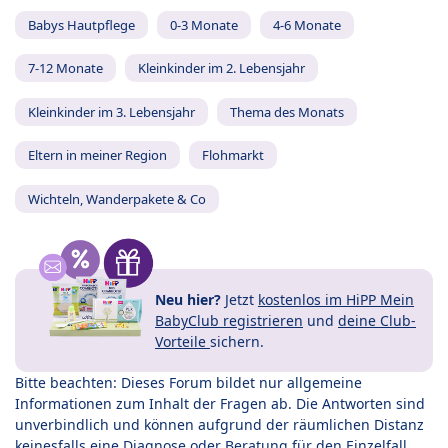
Babys Hautpflege
0-3 Monate
4-6 Monate
7-12 Monate
Kleinkinder im 2. Lebensjahr
Kleinkinder im 3. Lebensjahr
Thema des Monats
Eltern in meiner Region
Flohmarkt
Wichteln, Wanderpakete & Co
Neu hier?
Jetzt
kostenlos im HiPP Mein
BabyClub registrieren
und
deine Club-
Vorteile
sichern.
Bitte beachten: Dieses Forum bildet nur allgemeine
Informationen zum Inhalt der Fragen ab. Die Antworten sind
unverbindlich und können aufgrund der räumlichen Distanz
keinesfalls eine Diagnose oder Beratung für den Einzelfall