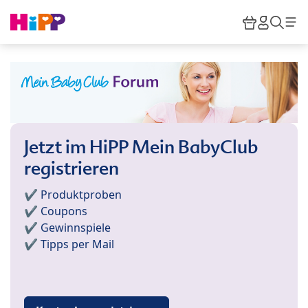
Skip to main content
Warenkor
HiPP M
Such
Jetzt im HiPP Mein BabyClub
registrieren
✔️ Produktproben
✔️ Coupons
✔️ Gewinnspiele
✔️ Tipps per Mail