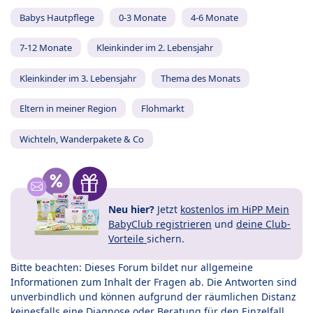
Babys Hautpflege
0-3 Monate
4-6 Monate
7-12 Monate
Kleinkinder im 2. Lebensjahr
Kleinkinder im 3. Lebensjahr
Thema des Monats
Eltern in meiner Region
Flohmarkt
Wichteln, Wanderpakete & Co
Neu hier?
Jetzt
kostenlos im HiPP Mein
BabyClub registrieren
und
deine Club-
Vorteile
sichern.
Bitte beachten: Dieses Forum bildet nur allgemeine
Informationen zum Inhalt der Fragen ab. Die Antworten sind
unverbindlich und können aufgrund der räumlichen Distanz
keinesfalls eine Diagnose oder Beratung für den Einzelfall