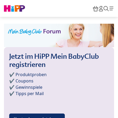
Skip to main content
Warenkor
HiPP M
Such
Jetzt im HiPP Mein BabyClub
registrieren
✔️ Produktproben
✔️ Coupons
✔️ Gewinnspiele
✔️ Tipps per Mail