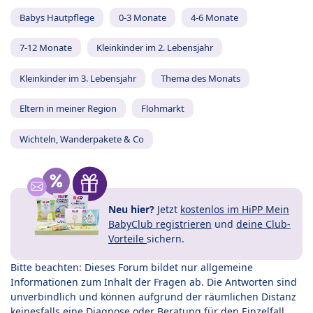
Babys Hautpflege
0-3 Monate
4-6 Monate
7-12 Monate
Kleinkinder im 2. Lebensjahr
Kleinkinder im 3. Lebensjahr
Thema des Monats
Eltern in meiner Region
Flohmarkt
Wichteln, Wanderpakete & Co
Neu hier?
Jetzt
kostenlos im HiPP Mein
BabyClub registrieren
und
deine Club-
Vorteile
sichern.
Bitte beachten: Dieses Forum bildet nur allgemeine
Informationen zum Inhalt der Fragen ab. Die Antworten sind
unverbindlich und können aufgrund der räumlichen Distanz
keinesfalls eine Diagnose oder Beratung für den Einzelfall