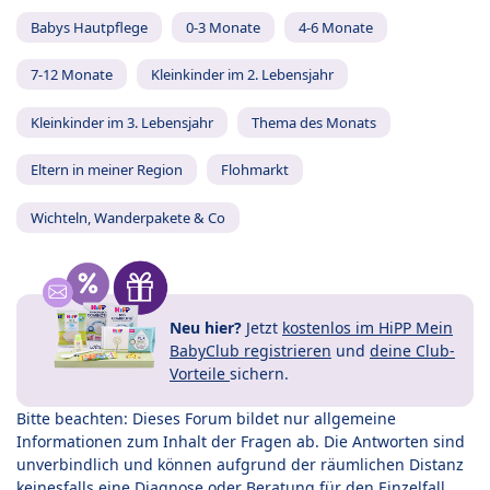
Babys Hautpflege
0-3 Monate
4-6 Monate
7-12 Monate
Kleinkinder im 2. Lebensjahr
Kleinkinder im 3. Lebensjahr
Thema des Monats
Eltern in meiner Region
Flohmarkt
Wichteln, Wanderpakete & Co
Neu hier?
Jetzt
kostenlos im HiPP Mein
BabyClub registrieren
und
deine Club-
Vorteile
sichern.
Bitte beachten: Dieses Forum bildet nur allgemeine
Informationen zum Inhalt der Fragen ab. Die Antworten sind
unverbindlich und können aufgrund der räumlichen Distanz
keinesfalls eine Diagnose oder Beratung für den Einzelfall