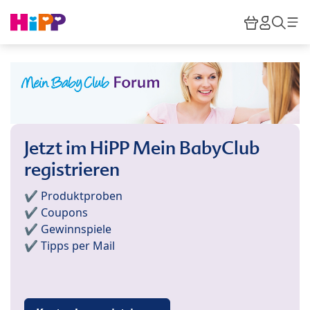
Skip to main content
Warenkor
HiPP M
Such
Jetzt im HiPP Mein BabyClub
registrieren
✔️ Produktproben
✔️ Coupons
✔️ Gewinnspiele
✔️ Tipps per Mail